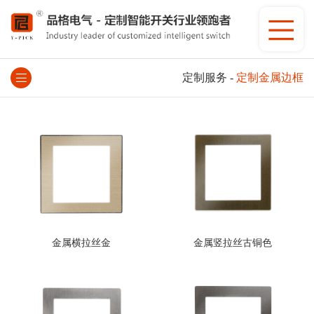
定制服务
-
定制金属边框
金属横拉丝金
金属竖拉丝古铜色